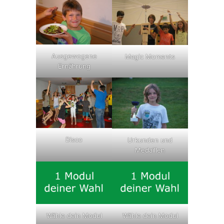
Ausgewogene
Magic Moments
Ernährung
Disco
Urkunden und
Medaillen
Wähle dein Modul
Wähle dein Modul