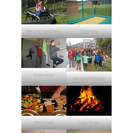
Trampolin
Sommerrodelbahn
Kletterwand
Mountainbiketour
Grillabend
Lagerfeuer