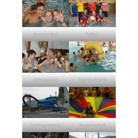
Cool am Pool
Fußball
Therme Amadé
Spieleabend
Loopingrutsche
Gemeinschaft